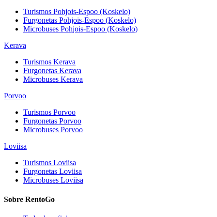
Turismos
Pohjois-Espoo (Koskelo)
Furgonetas
Pohjois-Espoo (Koskelo)
Microbuses
Pohjois-Espoo (Koskelo)
Kerava
Turismos
Kerava
Furgonetas
Kerava
Microbuses
Kerava
Porvoo
Turismos
Porvoo
Furgonetas
Porvoo
Microbuses
Porvoo
Loviisa
Turismos
Loviisa
Furgonetas
Loviisa
Microbuses
Loviisa
Sobre RentoGo