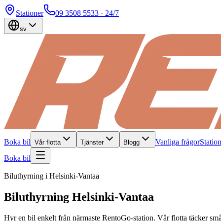
Stationer
09 3508 5533
· 24/7
sv
Boka bil
Vanliga frågor
Statio
Vår flotta
Tjänster
Blogg
Boka bil
Biluthyrning i Helsinki-Vantaa
Biluthyrning Helsinki-Vantaa
Hyr en bil enkelt från närmaste RentoGo-station. Vår flotta täcker små