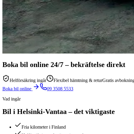
Boka bil online
24/7
– bekräftelse direkt
Helförsäkring ingår
Flexibel hämtning & retur
Gratis avboknin
Boka bil online
09 3508 5533
Vad ingår
Bil i Helsinki-Vantaa – det viktigaste
Fria kilometer i Finland