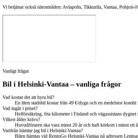
Vi betjänar också närområden: Aviapolis, Tikkurila, Vantaa, Pohjois-H
Vanligt frågat
Bil i Helsinki-Vantaa – vanliga frågor
Vad kostar det att hyra bil?
En liten stadsbil kostar från 49 €/dygn och en medelstor kombi
Vad ingår i priset?
Helförsäkring, fria kilometer i Finland och vägassistans dygn
Vilken ålder krävs?
Huvudföraren ska vara minst 20 år och haft körkort i minst ett 
Varifrån hämtar jag bil i Helsinki-Vantaa?
Bilen hämtas vid RentoGo Helsinki-Vantaa på adressen Lentoa