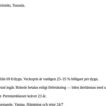
elsinki, Tuusula.
 från 69 €/dygn. Veckopris är vanligen 25–35 % billigare per dygn.
et runt ingår. Bränsle betalas enligt förbrukning — bilen återlämnas m
år. Premiumklasser kräver 23 år.
semantie, Vantaa. Hämtning och retur 24/7