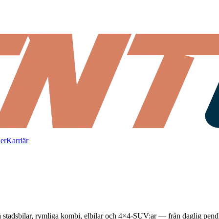
ner
Karriär
 stadsbilar, rymliga kombi, elbilar och 4×4-SUV:ar — från daglig pendli