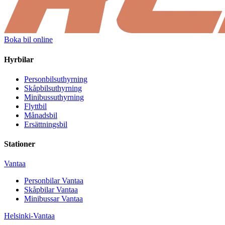
Boka bil online
Hyrbilar
Personbilsuthyrning
Skåpbilsuthyrning
Minibussuthyrning
Flyttbil
Månadsbil
Ersättningsbil
Stationer
Vantaa
Personbilar
Vantaa
Skåpbilar
Vantaa
Minibussar
Vantaa
Helsinki-Vantaa