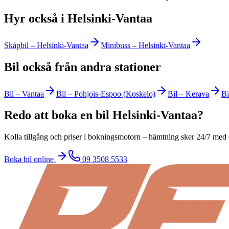
Hyr också i Helsinki-Vantaa
Skåpbil
–
Helsinki-Vantaa
Minibuss
–
Helsinki-Vantaa
Bil också från andra stationer
Bil
–
Vantaa
Bil
–
Pohjois-Espoo (Koskelo)
Bil
–
Kerava
Bi
Redo att boka en bil Helsinki-Vantaa?
Kolla tillgång och priser i bokningsmotorn – hämtning sker 24/7 med 
Boka bil online
09 3508 5533