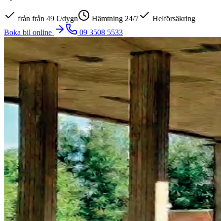
från
från 49 €/dygn
Hämtning 24/7
Helförsäkring
Boka bil online
09 3508 5533