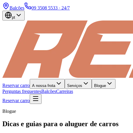
Balcões
09 3508 5533
· 24/7
pt
Reservar carro
A nossa frota
Serviços
Blogue
Perguntas frequentes
Balcões
Carreiras
Reservar carro
Blogue
Dicas e guias para o aluguer de carros