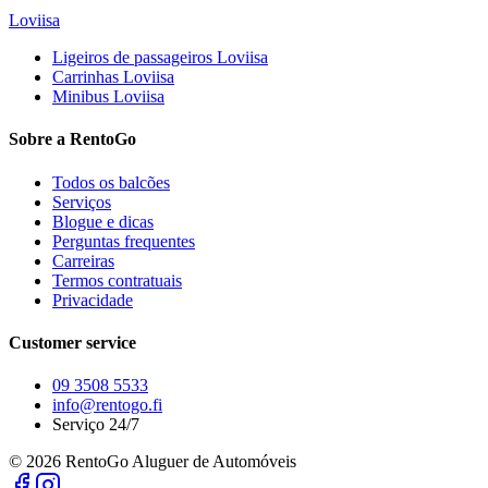
Loviisa
Ligeiros de passageiros
Loviisa
Carrinhas
Loviisa
Minibus
Loviisa
Sobre a RentoGo
Todos os balcões
Serviços
Blogue e dicas
Perguntas frequentes
Carreiras
Termos contratuais
Privacidade
Customer service
09 3508 5533
info@rentogo.fi
Serviço 24/7
©
2026
RentoGo Aluguer de Automóveis