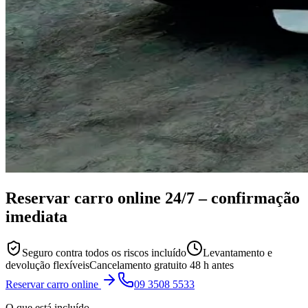
Reservar carro online
24/7
– confirmação
imediata
Seguro contra todos os riscos incluído
Levantamento e
devolução flexíveis
Cancelamento gratuito 48 h antes
Reservar carro online
09 3508 5533
O que está incluído