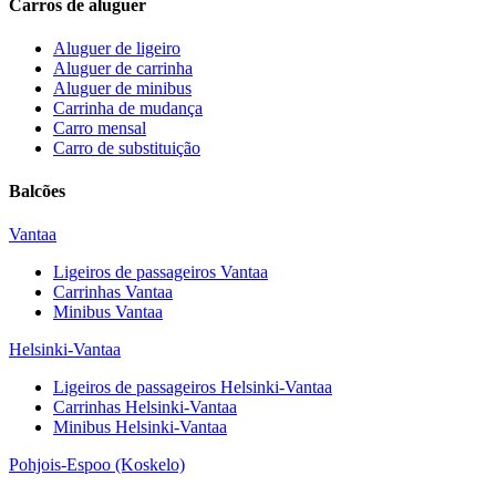
Carros de aluguer
Aluguer de ligeiro
Aluguer de carrinha
Aluguer de minibus
Carrinha de mudança
Carro mensal
Carro de substituição
Balcões
Vantaa
Ligeiros de passageiros
Vantaa
Carrinhas
Vantaa
Minibus
Vantaa
Helsinki-Vantaa
Ligeiros de passageiros
Helsinki-Vantaa
Carrinhas
Helsinki-Vantaa
Minibus
Helsinki-Vantaa
Pohjois-Espoo (Koskelo)