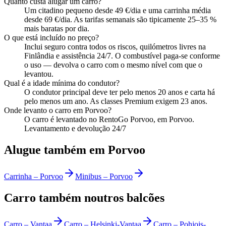
Quanto custa alugar um carro?
Um citadino pequeno desde 49 €/dia e uma carrinha média
desde 69 €/dia. As tarifas semanais são tipicamente 25–35 %
mais baratas por dia.
O que está incluído no preço?
Inclui seguro contra todos os riscos, quilómetros livres na
Finlândia e assistência 24/7. O combustível paga-se conforme
o uso — devolva o carro com o mesmo nível com que o
levantou.
Qual é a idade mínima do condutor?
O condutor principal deve ter pelo menos 20 anos e carta há
pelo menos um ano. As classes Premium exigem 23 anos.
Onde levanto o carro em Porvoo?
O carro é levantado no RentoGo Porvoo, em Porvoo.
Levantamento e devolução 24/7
Alugue também em Porvoo
Carrinha
–
Porvoo
Minibus
–
Porvoo
Carro também noutros balcões
Carro
–
Vantaa
Carro
–
Helsinki-Vantaa
Carro
–
Pohjois-