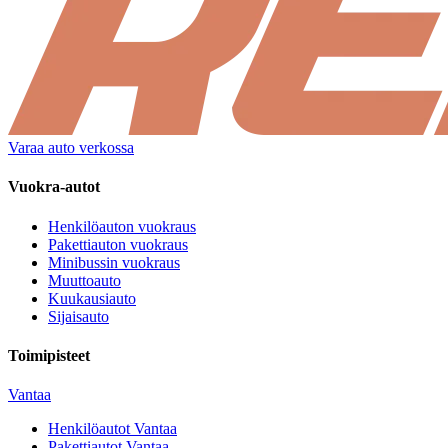
Varaa auto verkossa
Vuokra-autot
Henkilöauton vuokraus
Pakettiauton vuokraus
Minibussin vuokraus
Muuttoauto
Kuukausiauto
Sijaisauto
Toimipisteet
Vantaa
Henkilöautot
Vantaa
Pakettiautot
Vantaa