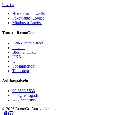
Loviisa
Henkilöautot
Loviisa
Pakettiautot
Loviisa
Minibussit
Loviisa
Tutustu RentoGoon
Kaikki toimipisteet
Palvelut
Blogi & vinkit
UKK
Ura
Sopimusehdot
Tietosuoja
Asiakaspalvelu
09 3508 5533
info@rentogo.fi
24/7 päivystys
©
2026
RentoGo Autovuokraamo