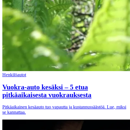
Henkilöautot
Vuokra-auto kesäksi – 5 etua
pitkäaikaisesta vuokrauksesta
Pitkäaikainen kesäauto tuo vapautta ja kustannussäästöä. Lue, miksi
se kannattaa.