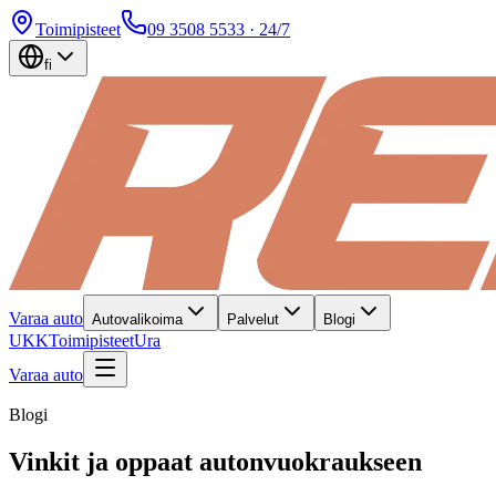
Toimipisteet
09 3508 5533
· 24/7
fi
Varaa auto
Autovalikoima
Palvelut
Blogi
UKK
Toimipisteet
Ura
Varaa auto
Blogi
Vinkit ja oppaat autonvuokraukseen