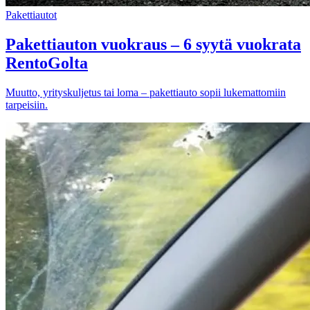
Pakettiautot
Pakettiauton vuokraus – 6 syytä vuokrata
RentoGolta
Muutto, yrityskuljetus tai loma – pakettiauto sopii lukemattomiin
tarpeisiin.