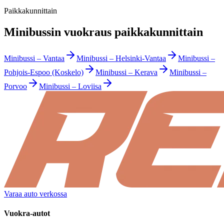
Paikkakunnittain
Minibussin vuokraus paikkakunnittain
Minibussi
–
Vantaa
Minibussi
–
Helsinki-Vantaa
Minibussi
–
Pohjois-Espoo (Koskelo)
Minibussi
–
Kerava
Minibussi
–
Porvoo
Minibussi
–
Loviisa
Varaa auto verkossa
Vuokra-autot