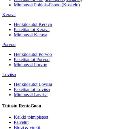
Minibussit
Pohjois-Espoo (Koskelo)
Kerava
Henkilöautot
Kerava
Pakettiautot
Kerava
Minibussit
Kerava
Porvoo
Henkilöautot
Porvoo
Pakettiautot
Porvoo
Minibussit
Porvoo
Loviisa
Henkilöautot
Loviisa
Pakettiautot
Loviisa
Minibussit
Loviisa
Tutustu RentoGoon
Kaikki toimipisteet
Palvelut
Blogi & vinkit