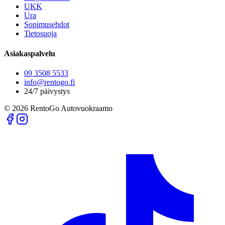
UKK
Ura
Sopimusehdot
Tietosuoja
Asiakaspalvelu
09 3508 5533
info@rentogo.fi
24/7 päivystys
©
2026
RentoGo Autovuokraamo