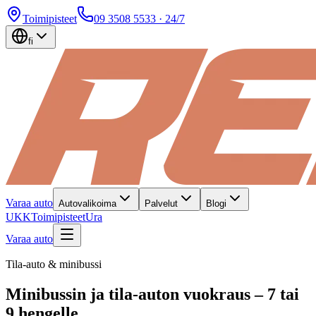
Toimipisteet
09 3508 5533
· 24/7
fi
Varaa auto
Autovalikoima
Palvelut
Blogi
UKK
Toimipisteet
Ura
Varaa auto
Tila-auto & minibussi
Minibussin ja tila-auton vuokraus – 7 tai
9 hengelle