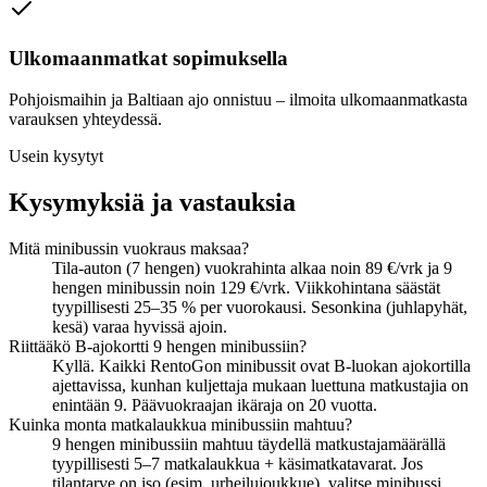
Ulkomaanmatkat sopimuksella
Pohjoismaihin ja Baltiaan ajo onnistuu – ilmoita ulkomaanmatkasta
varauksen yhteydessä.
Usein kysytyt
Kysymyksiä ja vastauksia
Mitä minibussin vuokraus maksaa?
Tila-auton (7 hengen) vuokrahinta alkaa noin 89 €/vrk ja 9
hengen minibussin noin 129 €/vrk. Viikkohintana säästät
tyypillisesti 25–35 % per vuorokausi. Sesonkina (juhlapyhät,
kesä) varaa hyvissä ajoin.
Riittääkö B-ajokortti 9 hengen minibussiin?
Kyllä. Kaikki RentoGon minibussit ovat B-luokan ajokortilla
ajettavissa, kunhan kuljettaja mukaan luettuna matkustajia on
enintään 9. Päävuokraajan ikäraja on 20 vuotta.
Kuinka monta matkalaukkua minibussiin mahtuu?
9 hengen minibussiin mahtuu täydellä matkustajamäärällä
tyypillisesti 5–7 matkalaukkua + käsimatkatavarat. Jos
tilantarve on iso (esim. urheilujoukkue), valitse minibussi