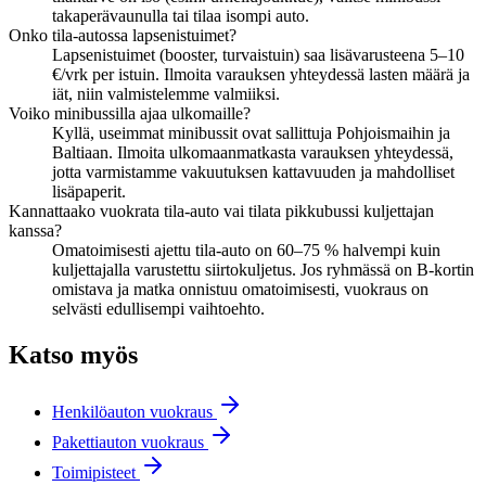
takaperävaunulla tai tilaa isompi auto.
Onko tila-autossa lapsenistuimet?
Lapsenistuimet (booster, turvaistuin) saa lisävarusteena 5–10
€/vrk per istuin. Ilmoita varauksen yhteydessä lasten määrä ja
iät, niin valmistelemme valmiiksi.
Voiko minibussilla ajaa ulkomaille?
Kyllä, useimmat minibussit ovat sallittuja Pohjoismaihin ja
Baltiaan. Ilmoita ulkomaanmatkasta varauksen yhteydessä,
jotta varmistamme vakuutuksen kattavuuden ja mahdolliset
lisäpaperit.
Kannattaako vuokrata tila-auto vai tilata pikkubussi kuljettajan
kanssa?
Omatoimisesti ajettu tila-auto on 60–75 % halvempi kuin
kuljettajalla varustettu siirtokuljetus. Jos ryhmässä on B-kortin
omistava ja matka onnistuu omatoimisesti, vuokraus on
selvästi edullisempi vaihtoehto.
Katso myös
Henkilöauton vuokraus
Pakettiauton vuokraus
Toimipisteet