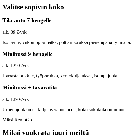
Valitse sopivin koko
Tila-auto 7 hengelle
alk. 89 €/vrk
Iso perhe, viikonloppumatka, polttariporukka pienempänä ryhmänä.
Minibussi 9 hengelle
alk. 129 €/vrk
Harrastejoukkue, työporukka, kerhokuljetukset, isompi juhla.
Minibussi + tavaratila
alk. 139 €/vrk
Urheilujoukkueen kuljetus välineineen, koko sukukokoontuminen.
Miksi RentoGo
Miksi vuokrata juuri meiltä