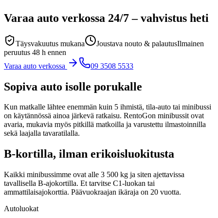
Varaa auto verkossa
24/7
– vahvistus heti
Täysvakuutus mukana
Joustava nouto & palautus
Ilmainen
peruutus 48 h ennen
Varaa auto verkossa
09 3508 5533
Sopiva auto isolle porukalle
Kun matkalle lähtee enemmän kuin 5 ihmistä, tila-auto tai minibussi
on käytännössä ainoa järkevä ratkaisu. RentoGon minibussit ovat
avaria, mukavia myös pitkillä matkoilla ja varustettu ilmastoinnilla
sekä laajalla tavaratilalla.
B-kortilla, ilman erikoisluokitusta
Kaikki minibussimme ovat alle 3 500 kg ja siten ajettavissa
tavallisella B-ajokortilla. Et tarvitse C1-luokan tai
ammattilaisajokorttia. Päävuokraajan ikäraja on 20 vuotta.
Autoluokat