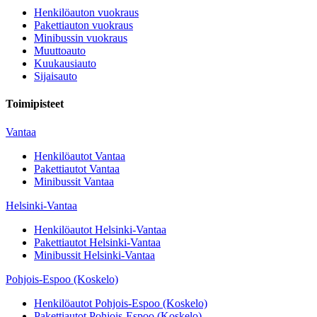
Henkilöauton vuokraus
Pakettiauton vuokraus
Minibussin vuokraus
Muuttoauto
Kuukausiauto
Sijaisauto
Toimipisteet
Vantaa
Henkilöautot
Vantaa
Pakettiautot
Vantaa
Minibussit
Vantaa
Helsinki-Vantaa
Henkilöautot
Helsinki-Vantaa
Pakettiautot
Helsinki-Vantaa
Minibussit
Helsinki-Vantaa
Pohjois-Espoo (Koskelo)
Henkilöautot
Pohjois-Espoo (Koskelo)
Pakettiautot
Pohjois-Espoo (Koskelo)