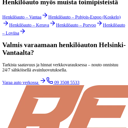
Henkilöauto myös muista toimipisteistä
Henkilöauto
–
Vantaa
Henkilöauto
–
Pohjois-Espoo (Koskelo)
Henkilöauto
–
Kerava
Henkilöauto
–
Porvoo
Henkilöauto
–
Loviisa
Valmis varaamaan henkilöauton Helsinki-
Vantaalta?
Tarkista saatavuus ja hinnat verkkovarauksessa – nouto onnistuu
24/7 sähköisellä avainluovutuksella.
Varaa auto verkossa
09 3508 5533