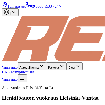
Toimipisteet
09 3508 5533
· 24/7
fi
Varaa auto
Autovalikoima
Palvelut
Blogi
UKK
Toimipisteet
Ura
Varaa auto
Autonvuokraus Helsinki-Vantaalla
Henkilöauton vuokraus Helsinki-Vantaa