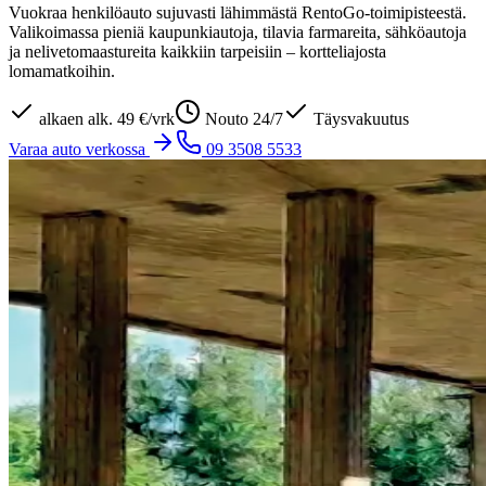
Vuokraa henkilöauto sujuvasti lähimmästä RentoGo-toimipisteestä.
Valikoimassa pieniä kaupunkiautoja, tilavia farmareita, sähköautoja
ja nelivetomaastureita kaikkiin tarpeisiin – kortteliajosta
lomamatkoihin.
alkaen
alk. 49 €/vrk
Nouto 24/7
Täysvakuutus
Varaa auto verkossa
09 3508 5533