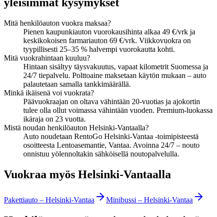
yleisimmät kysymykset
Mitä henkilöauton vuokra maksaa?
Pienen kaupunkiauton vuorokausihinta alkaa 49 €/vrk ja
keskikokoisen farmariauton 69 €/vrk. Viikkovuokra on
tyypillisesti 25–35 % halvempi vuorokautta kohti.
Mitä vuokrahintaan kuuluu?
Hintaan sisältyy täysvakuutus, vapaat kilometrit Suomessa ja
24/7 tiepalvelu. Polttoaine maksetaan käytön mukaan – auto
palautetaan samalla tankkimäärällä.
Minkä ikäisenä voi vuokrata?
Päävuokraajan on oltava vähintään 20-vuotias ja ajokortin
tulee olla ollut voimassa vähintään vuoden. Premium-luokassa
ikäraja on 23 vuotta.
Mistä noudan henkilöauton Helsinki-Vantaalla?
Auto noudetaan RentoGo Helsinki-Vantaa -toimipisteestä
osoitteesta Lentoasemantie, Vantaa. Avoinna 24/7 – nouto
onnistuu yölennoltakin sähköisellä noutopalvelulla.
Vuokraa myös Helsinki-Vantaalla
Pakettiauto
–
Helsinki-Vantaa
Minibussi
–
Helsinki-Vantaa