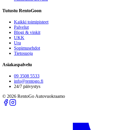
Tutustu RentoGoon
Kaikki toimipisteet
Palvelut
Blogi & vinkit
UKK
Ura
Sopimusehdot
Tietosuoja
Asiakaspalvelu
09 3508 5533
info@rentogo.fi
24/7 päivystys
©
2026
RentoGo Autovuokraamo