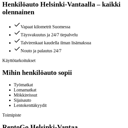
Henkilöauto Helsinki-Vantaalla – kaikki
olennainen
Vapaat kilometrit Suomessa
Täysvakuutus ja 24/7 tiepalvelu
Talvirenkaat kaudella ilman lisämaksua
Nouto ja palautus 24/7
Käyttötarkoitukset
Mihin henkilöauto sopii
Työmatkat
Lomamatkat
Mökkireissut
Sijaisauto
Lentokenttäkyydit
Toimipiste
RentoGo
Helsinki-Vantaa