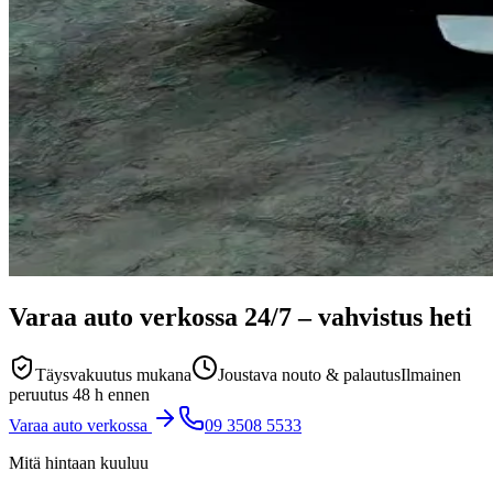
Varaa auto verkossa
24/7
– vahvistus heti
Täysvakuutus mukana
Joustava nouto & palautus
Ilmainen
peruutus 48 h ennen
Varaa auto verkossa
09 3508 5533
Mitä hintaan kuuluu