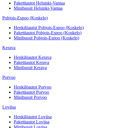
Pakettiautot
Helsinki-Vantaa
Minibussit
Helsinki-Vantaa
Pohjois-Espoo (Koskelo)
Henkilöautot
Pohjois-Espoo (Koskelo)
Pakettiautot
Pohjois-Espoo (Koskelo)
Minibussit
Pohjois-Espoo (Koskelo)
Kerava
Henkilöautot
Kerava
Pakettiautot
Kerava
Minibussit
Kerava
Porvoo
Henkilöautot
Porvoo
Pakettiautot
Porvoo
Minibussit
Porvoo
Loviisa
Henkilöautot
Loviisa
Pakettiautot
Loviisa
Minibussit
Loviisa