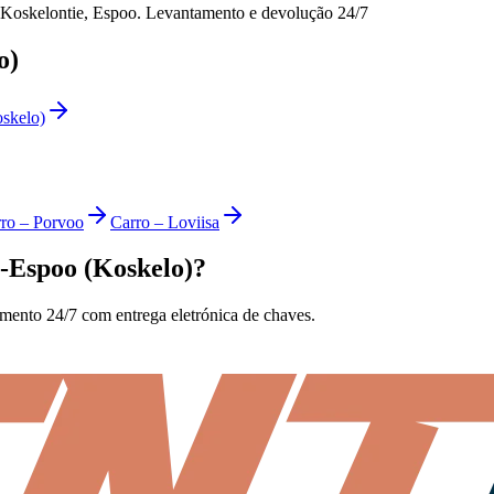
 Koskelontie, Espoo. Levantamento e devolução 24/7
o)
skelo)
ro
–
Porvoo
Carro
–
Loviisa
-Espoo (Koskelo)?
amento 24/7 com entrega eletrónica de chaves.