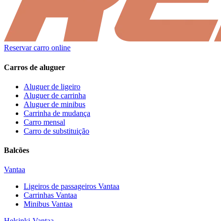
Reservar carro online
Carros de aluguer
Aluguer de ligeiro
Aluguer de carrinha
Aluguer de minibus
Carrinha de mudança
Carro mensal
Carro de substituição
Balcões
Vantaa
Ligeiros de passageiros
Vantaa
Carrinhas
Vantaa
Minibus
Vantaa
Helsinki-Vantaa