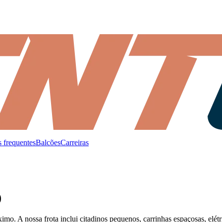
 frequentes
Balcões
Carreiras
)
mo. A nossa frota inclui citadinos pequenos, carrinhas espaçosas, elé