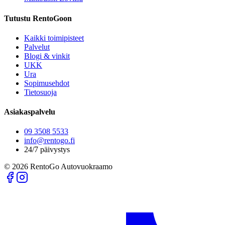
Tutustu RentoGoon
Kaikki toimipisteet
Palvelut
Blogi & vinkit
UKK
Ura
Sopimusehdot
Tietosuoja
Asiakaspalvelu
09 3508 5533
info@rentogo.fi
24/7 päivystys
©
2026
RentoGo Autovuokraamo