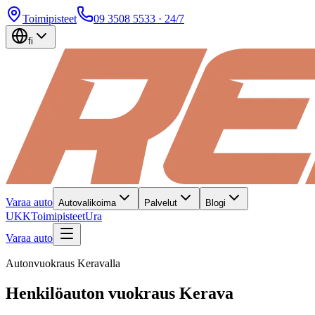
Toimipisteet
09 3508 5533
· 24/7
fi
Varaa auto
Autovalikoima
Palvelut
Blogi
UKK
Toimipisteet
Ura
Varaa auto
Autonvuokraus Keravalla
Henkilöauton vuokraus Kerava