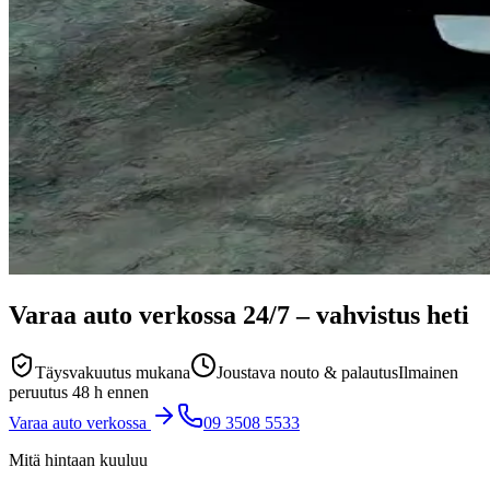
Varaa auto verkossa
24/7
– vahvistus heti
Täysvakuutus mukana
Joustava nouto & palautus
Ilmainen
peruutus 48 h ennen
Varaa auto verkossa
09 3508 5533
Mitä hintaan kuuluu