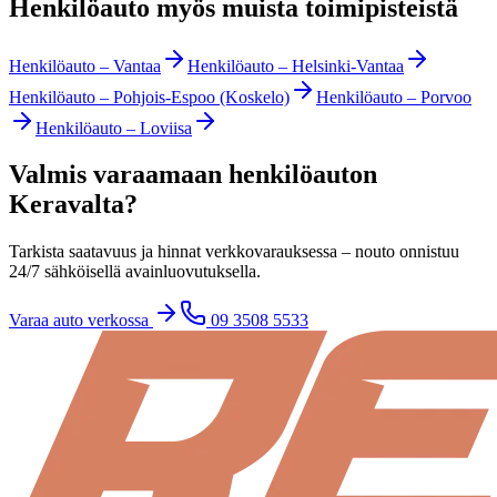
Henkilöauto myös muista toimipisteistä
Henkilöauto
–
Vantaa
Henkilöauto
–
Helsinki-Vantaa
Henkilöauto
–
Pohjois-Espoo (Koskelo)
Henkilöauto
–
Porvoo
Henkilöauto
–
Loviisa
Valmis varaamaan henkilöauton
Keravalta?
Tarkista saatavuus ja hinnat verkkovarauksessa – nouto onnistuu
24/7 sähköisellä avainluovutuksella.
Varaa auto verkossa
09 3508 5533