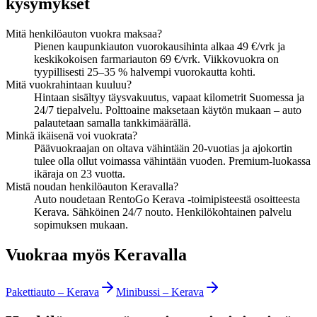
kysymykset
Mitä henkilöauton vuokra maksaa?
Pienen kaupunkiauton vuorokausihinta alkaa 49 €/vrk ja
keskikokoisen farmariauton 69 €/vrk. Viikkovuokra on
tyypillisesti 25–35 % halvempi vuorokautta kohti.
Mitä vuokrahintaan kuuluu?
Hintaan sisältyy täysvakuutus, vapaat kilometrit Suomessa ja
24/7 tiepalvelu. Polttoaine maksetaan käytön mukaan – auto
palautetaan samalla tankkimäärällä.
Minkä ikäisenä voi vuokrata?
Päävuokraajan on oltava vähintään 20-vuotias ja ajokortin
tulee olla ollut voimassa vähintään vuoden. Premium-luokassa
ikäraja on 23 vuotta.
Mistä noudan henkilöauton Keravalla?
Auto noudetaan RentoGo Kerava -toimipisteestä osoitteesta
Kerava. Sähköinen 24/7 nouto. Henkilökohtainen palvelu
sopimuksen mukaan.
Vuokraa myös Keravalla
Pakettiauto
–
Kerava
Minibussi
–
Kerava