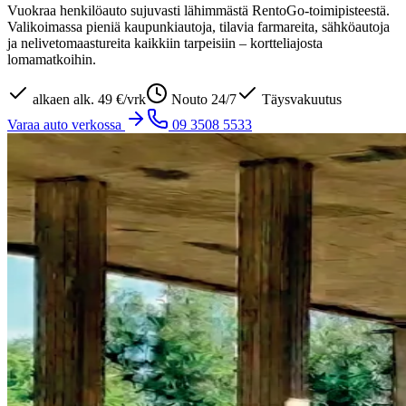
Vuokraa henkilöauto sujuvasti lähimmästä RentoGo-toimipisteestä.
Valikoimassa pieniä kaupunkiautoja, tilavia farmareita, sähköautoja
ja nelivetomaastureita kaikkiin tarpeisiin – kortteliajosta
lomamatkoihin.
alkaen
alk. 49 €/vrk
Nouto 24/7
Täysvakuutus
Varaa auto verkossa
09 3508 5533