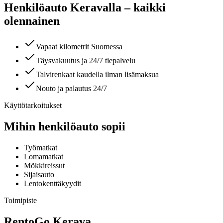
Henkilöauto Keravalla – kaikki
olennainen
Vapaat kilometrit Suomessa
Täysvakuutus ja 24/7 tiepalvelu
Talvirenkaat kaudella ilman lisämaksua
Nouto ja palautus 24/7
Käyttötarkoitukset
Mihin henkilöauto sopii
Työmatkat
Lomamatkat
Mökkireissut
Sijaisauto
Lentokenttäkyydit
Toimipiste
RentoGo
Kerava