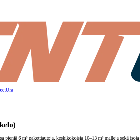
eet
Ura
kelo)
sa pieniä 6 m³ pakettiautoja, keskikokoisia 10–13 m³ malleja sekä isoj