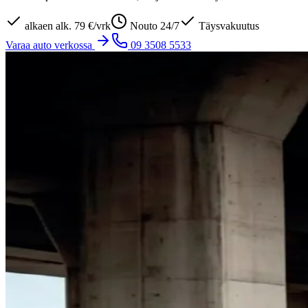
alkaen
alk. 79 €/vrk
Nouto 24/7
Täysvakuutus
Varaa auto verkossa
09 3508 5533