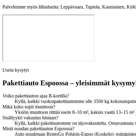
Palvelemme myös lähialueita: Leppävaara, Tapiola, Kauniainen, Kir
Usein kysytyt
Pakettiauto Espoossa – yleisimmät kysymy
Voiko pakettiauton ajaa B-kortilla?
Kyllä, kaikki vuokrapakettiautomme alle 3500 kg kokonaispaino a
Mikä koko sopii muuttoon?
Yksiön muuttoon riittää usein 8–10 m³, kaksio vaatii 13–15 m³ 
Sisältyykö vakuutus hintaan?
Kyllä, kaikki pakettiautomme on täysvakuutettu. Omavastuuta v
Mistä noudan pakettiauton Espoossa?
Auto noudetaan RentoGo Pohjois-Espoo (Koskelo) -toimipistee