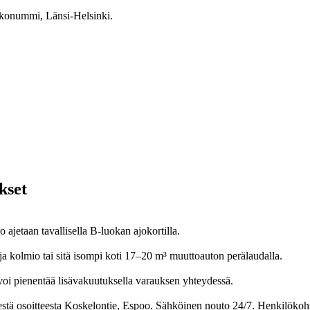
kkonummi, Länsi-Helsinki.
kset
jetaan tavallisella B-luokan ajokortilla.
ja kolmio tai sitä isompi koti 17–20 m³ muuttoauton perälaudalla.
oi pienentää lisävakuutuksella varauksen yhteydessä.
stä osoitteesta Koskelontie, Espoo. Sähköinen nouto 24/7. Henkilökoh