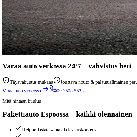
Varaa auto verkossa
24/7
– vahvistus heti
Täysvakuutus mukana
Joustava nouto & palautus
Ilmainen per
Varaa auto verkossa
09 3508 5533
Mitä hintaan kuuluu
Pakettiauto Espoossa – kaikki olennainen
Helppo lastata – matala lastauskorkeus