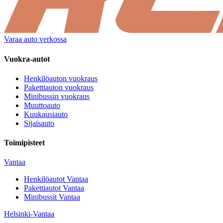
Varaa auto verkossa
Vuokra-autot
Henkilöauton vuokraus
Pakettiauton vuokraus
Minibussin vuokraus
Muuttoauto
Kuukausiauto
Sijaisauto
Toimipisteet
Vantaa
Henkilöautot
Vantaa
Pakettiautot
Vantaa
Minibussit
Vantaa
Helsinki-Vantaa