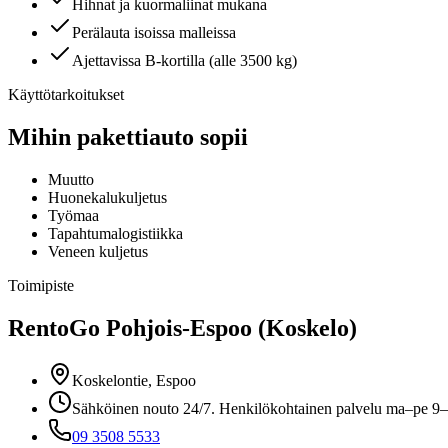
Hihnat ja kuormaliinat mukana
Perälauta isoissa malleissa
Ajettavissa B-kortilla (alle 3500 kg)
Käyttötarkoitukset
Mihin pakettiauto sopii
Muutto
Huonekalukuljetus
Työmaa
Tapahtumalogistiikka
Veneen kuljetus
Toimipiste
RentoGo
Pohjois-Espoo (Koskelo)
Koskelontie, Espoo
Sähköinen nouto 24/7. Henkilökohtainen palvelu ma–pe 9–
09 3508 5533