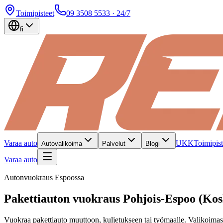
Toimipisteet
09 3508 5533
· 24/7
fi
Varaa auto
UKK
Toimipist
Autovalikoima
Palvelut
Blogi
Varaa auto
Autonvuokraus Espoossa
Pakettiauton vuokraus Pohjois-Espoo (Kos
Vuokraa pakettiauto muuttoon, kuljetukseen tai työmaalle. Valikoimas