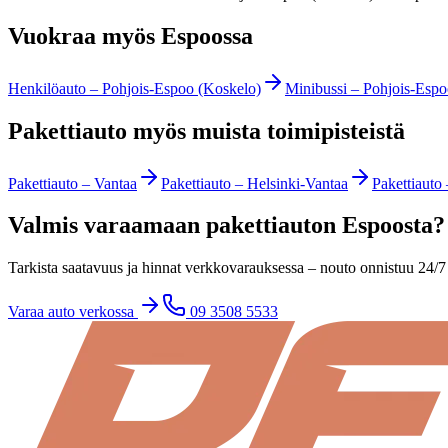
Vuokraa myös Espoossa
Henkilöauto
–
Pohjois-Espoo (Koskelo)
Minibussi
–
Pohjois-Espo
Pakettiauto myös muista toimipisteistä
Pakettiauto
–
Vantaa
Pakettiauto
–
Helsinki-Vantaa
Pakettiauto
Valmis varaamaan pakettiauton Espoosta?
Tarkista saatavuus ja hinnat verkkovarauksessa – nouto onnistuu 24/7 
Varaa auto verkossa
09 3508 5533